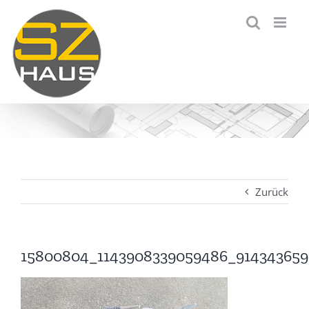
Zum
Inhalt
springen
Zurück
15800804_1143908339059486_914343659