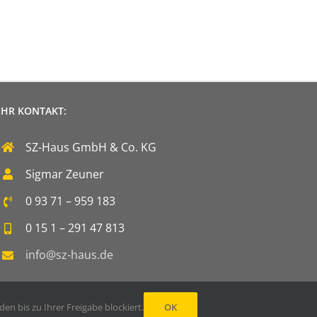
IHR KONTAKT:
SZ-Haus GmbH & Co. KG
Sigmar Zeuner
0 93 71 – 959 183
0 15 1 – 291 47 813
info@sz-haus.de
n bis zu Ihrer Freigabe blockiert.
OK
Facebook
Instagram
YouTube
E-