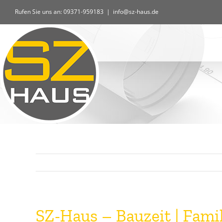
Zum
Rufen Sie uns an: 09371-959183
|
info@sz-haus.de
Inhalt
springen
SZ-Haus – Bauzeit | Fami