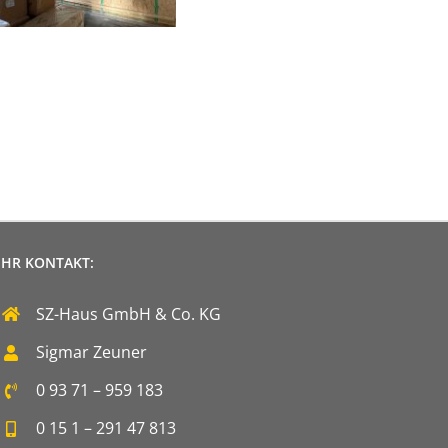
IHR KONTAKT:
SZ-Haus GmbH & Co. KG
Sigmar Zeuner
0 93 71 – 959 183
0 15 1 – 291 47 813