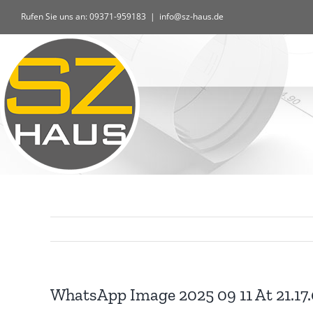
Zum
Rufen Sie uns an: 09371-959183
|
info@sz-haus.de
Inhalt
springen
WhatsApp Image 2025 09 11 At 21.17.