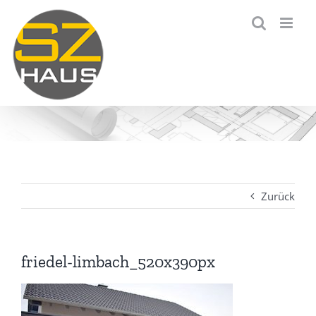
Zum
Inhalt
springen
Zurück
friedel-limbach_520x390px