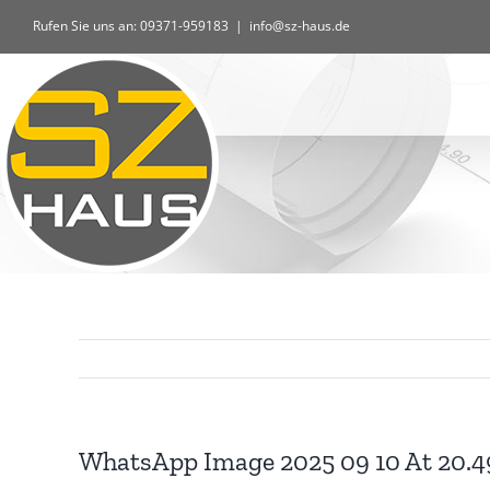
Zum
Rufen Sie uns an: 09371-959183
|
info@sz-haus.de
Inhalt
springen
WhatsApp Image 2025 09 10 At 20.4