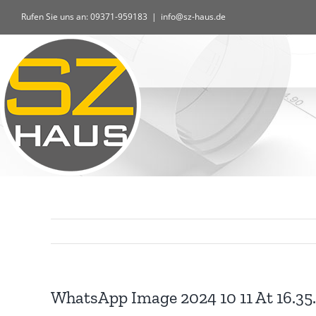
Zum
Rufen Sie uns an: 09371-959183
|
info@sz-haus.de
Inhalt
springen
WhatsApp Image 2024 10 11 At 16.35.