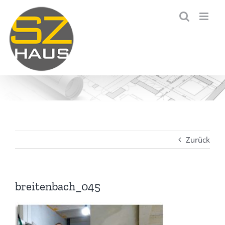
Zum
Inhalt
springen
Zurück
breitenbach_045