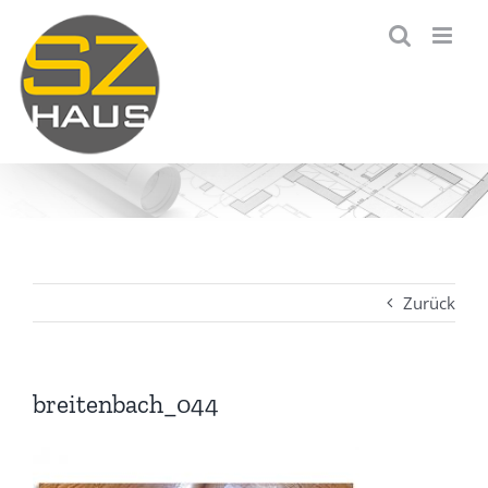
Zum
Inhalt
springen
Zurück
breitenbach_044