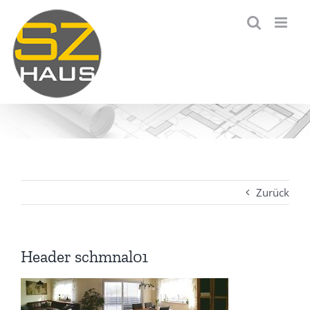
Zum
Inhalt
springen
Zurück
Header schmnal01