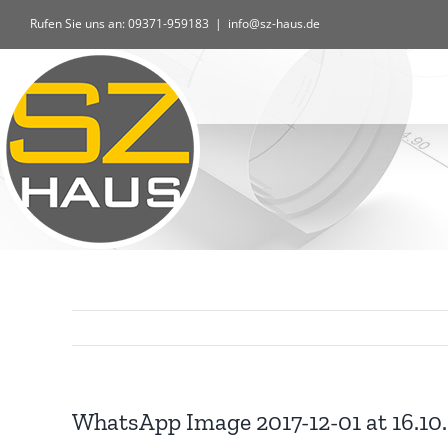
Zum
Rufen Sie uns an: 09371-959183
|
info@sz-haus.de
Inhalt
springen
WhatsApp Image 2017-12-01 at 16.10.