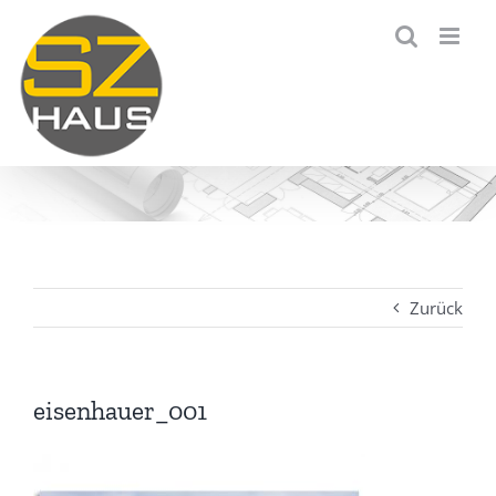
Zum
Inhalt
springen
Zurück
eisenhauer_001