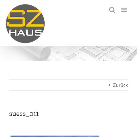
Zum
Inhalt
springen
Zurück
suess_011