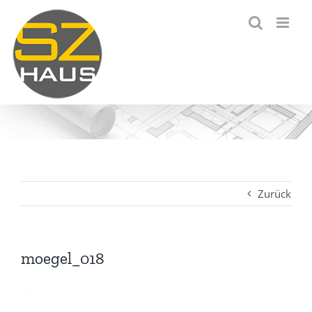
Zum
Inhalt
springen
Zurück
moegel_018