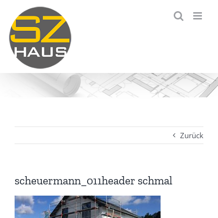
Zum
Inhalt
springen
Zurück
scheuermann_011header schmal