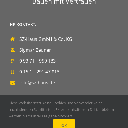
Bauen mit Vertrauen
IHR KONTAKT:
SZ-Haus GmbH & Co. KG
Sigmar Zeuner
0 93 71 – 959 183
0 15 1 – 291 47 813
info@sz-haus.de
Diese Website setzt keine Cookies und verwendet keine
nachladenden Schriftarten. Externe Inhalte von Drittanbietern
werden bis zu Ihrer Freigabe blockiert.
Copyright 2020 SZ-Haus GmbH & Co. KG | Powered by
DOPS
OK
Facebook
Instagram
YouTube
E-