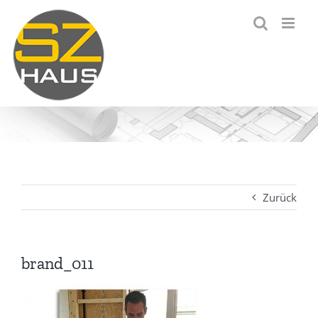
Zum
Inhalt
springen
Zurück
brand_011