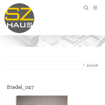
Zum
Inhalt
springen
Zurück
friedel_047