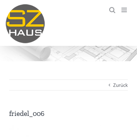
Zum
Inhalt
springen
Zurück
friedel_006