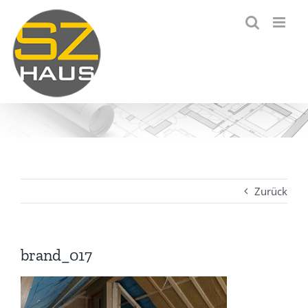
Zum
Inhalt
springen
Zurück
brand_017